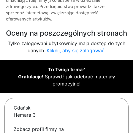
umacniając rolę firmy jako eksperta w dziedzinie
zdrowego życia. Przedsiębiorstwo prowadzi także
sprzedaż internetową, zwiększając dostępność
oferowanych artykułów.
Oceny na poszczególnych stronach
Tylko zalogowani użytkownicy maja dostęp do tych
danych.
Kliknij, aby się zalogować.
To Twoja firma
?
Gratulacje!
Sprawdź jak odebrać materiały
promocyjne!
Gdańsk
Hemara 3
Zobacz profil firmy na