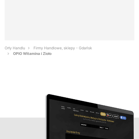
Orły Handlu
Firmy Handlowe, sklepy - Gdańsk
OPIO Witamina i Zioło