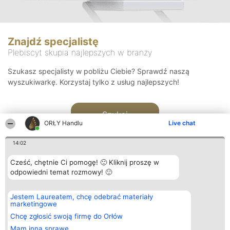
Znajdź specjalistę
Plebiscyt skupia najlepszych w branży
Szukasz specjalisty w pobliżu Ciebie? Sprawdź naszą
wyszukiwarkę. Korzystaj tylko z usług najlepszych!
Szukaj
ORŁY Handlu
Live chat
14:02
Cześć, chętnie Ci pomogę! 🙂 Kliknij proszę w
odpowiedni temat rozmowy! 🙂
Organizator plebiscytu
Plebiscyt
Kontakt
Jestem Laureatem, chcę odebrać materiały
Bright Side Solutions sp. z o.
Laureaci
Kontakt
marketingowe
o. sp. k.
Lista
ul. Ruska 22
wszystkich
Chcę zgłosić swoją firmę do Orłów
Wrocław 50-079
Laureatów
Mam inną sprawę
KRS 0000749100 | Regon
Zasady