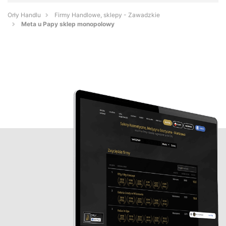
Orły Handlu
Firmy Handlowe, sklepy - Zawadzkie
Meta u Papy sklep monopolowy