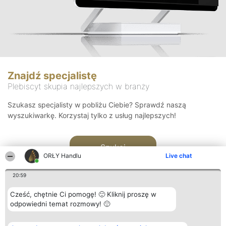
Znajdź specjalistę
Plebiscyt skupia najlepszych w branży
Szukasz specjalisty w pobliżu Ciebie? Sprawdź naszą
wyszukiwarkę. Korzystaj tylko z usług najlepszych!
Szukaj
ORŁY Handlu
Live chat
20:59
Cześć, chętnie Ci pomogę! 🙂 Kliknij proszę w
odpowiedni temat rozmowy! 🙂
Organizator plebiscytu
Plebiscyt
Kontakt