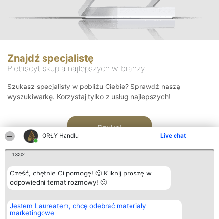
Znajdź specjalistę
Plebiscyt skupia najlepszych w branży
Szukasz specjalisty w pobliżu Ciebie? Sprawdź naszą
wyszukiwarkę. Korzystaj tylko z usług najlepszych!
Szukaj
ORŁY Handlu
Live chat
13:02
Cześć, chętnie Ci pomogę! 🙂 Kliknij proszę w
odpowiedni temat rozmowy! 🙂
Organizator plebiscytu
Plebiscyt
Kontakt
Jestem Laureatem, chcę odebrać materiały
Bright Side Solutions sp. z o.
Laureaci
Kontakt
marketingowe
o. sp. k.
Lista