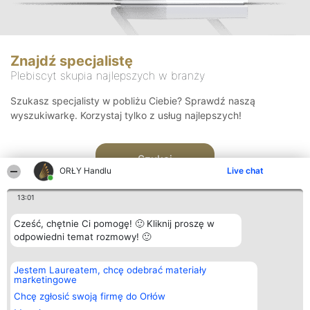
Znajdź specjalistę
Plebiscyt skupia najlepszych w branży
Szukasz specjalisty w pobliżu Ciebie? Sprawdź naszą
wyszukiwarkę. Korzystaj tylko z usług najlepszych!
Szukaj
ORŁY Handlu
Live chat
13:01
Cześć, chętnie Ci pomogę! 🙂 Kliknij proszę w
odpowiedni temat rozmowy! 🙂
Organizator plebiscytu
Plebiscyt
Kontakt
Jestem Laureatem, chcę odebrać materiały
Bright Side Solutions sp. z o.
Laureaci
Kontakt
marketingowe
o. sp. k.
Lista
ul. Ruska 22
wszystkich
Chcę zgłosić swoją firmę do Orłów
Wrocław 50-079
Laureatów