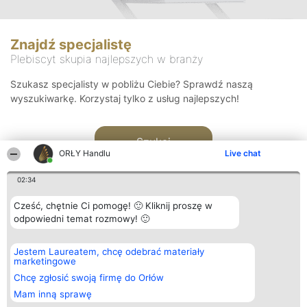
Znajdź specjalistę
Plebiscyt skupia najlepszych w branży
Szukasz specjalisty w pobliżu Ciebie? Sprawdź naszą
wyszukiwarkę. Korzystaj tylko z usług najlepszych!
Szukaj
ORŁY Handlu
Live chat
02:34
Cześć, chętnie Ci pomogę! 🙂 Kliknij proszę w
odpowiedni temat rozmowy! 🙂
Organizator plebiscytu
Plebiscyt
Kontakt
Jestem Laureatem, chcę odebrać materiały
Bright Side Solutions sp. z o.
Laureaci
Kontakt
marketingowe
o. sp. k.
Lista
ul. Ruska 22
wszystkich
Chcę zgłosić swoją firmę do Orłów
Wrocław 50-079
Laureatów
Mam inną sprawę
KRS 0000749100 | Regon
Zasady
381313360 | NIP 8943132676
Regulamin