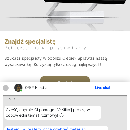
Znajdź specjalistę
Plebiscyt skupia najlepszych w branży
Szukasz specjalisty w pobliżu Ciebie? Sprawdź naszą
wyszukiwarkę. Korzystaj tylko z usług najlepszych!
Szukaj
ORŁY Handlu
Live chat
15:19
Cześć, chętnie Ci pomogę! 🙂 Kliknij proszę w
odpowiedni temat rozmowy! 🙂
Organizator plebiscytu
Plebiscyt
Kontakt
Jestem Laureatem, chcę odebrać materiały
Bright Side Solutions sp. z o.
Laureaci
Kontakt