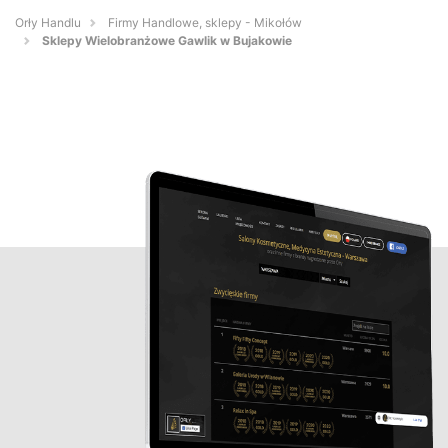
Orły Handlu
Firmy Handlowe, sklepy - Mikołów
Sklepy Wielobranżowe Gawlik w Bujakowie