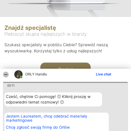
Znajdź specjalistę
Plebiscyt skupia najlepszych w branży
Szukasz specjalisty w pobliżu Ciebie? Sprawdź naszą
wyszukiwarkę. Korzystaj tylko z usług najlepszych!
Szukaj
ORŁY Handlu
Live chat
02:11
Cześć, chętnie Ci pomogę! 🙂 Kliknij proszę w
odpowiedni temat rozmowy! 🙂
Organizator plebiscytu
Plebiscyt
Kontakt
Jestem Laureatem, chcę odebrać materiały
Bright Side Solutions sp. z o.
Laureaci
Kontakt
marketingowe
o. sp. k.
Lista
ul. Ruska 22
wszystkich
Chcę zgłosić swoją firmę do Orłów
Wrocław 50-079
Laureatów