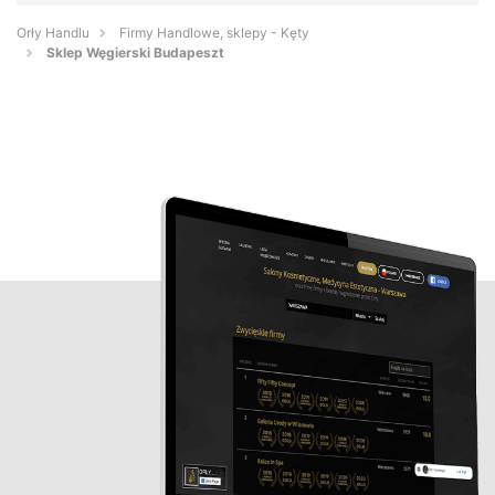
Orły Handlu
Firmy Handlowe, sklepy - Kęty
Sklep Węgierski Budapeszt