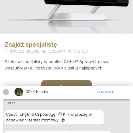
Znajdź specjalistę
Plebiscyt skupia najlepszych w branży
Szukasz specjalisty w pobliżu Ciebie? Sprawdź naszą
wyszukiwarkę. Korzystaj tylko z usług najlepszych!
Szukaj
ORŁY Handlu
Live chat
10:47
Cześć, chętnie Ci pomogę! 🙂 Kliknij proszę w
odpowiedni temat rozmowy! 🙂
Organizator plebiscytu
Plebiscyt
Kontakt