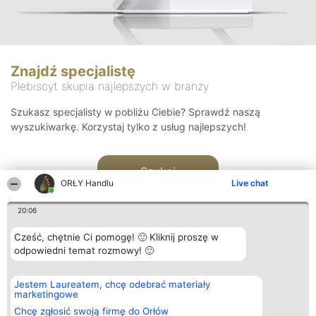
Znajdź specjalistę
Plebiscyt skupia najlepszych w branży
Szukasz specjalisty w pobliżu Ciebie? Sprawdź naszą
wyszukiwarkę. Korzystaj tylko z usług najlepszych!
Szukaj
ORŁY Handlu
Live chat
20:06
Cześć, chętnie Ci pomogę! 🙂 Kliknij proszę w
odpowiedni temat rozmowy! 🙂
Organizator plebiscytu
Plebiscyt
Kontakt
Jestem Laureatem, chcę odebrać materiały
Bright Side Solutions sp. z o.
Laureaci
Kontakt
marketingowe
o. sp. k.
Lista
ul. Ruska 22
wszystkich
Chcę zgłosić swoją firmę do Orłów