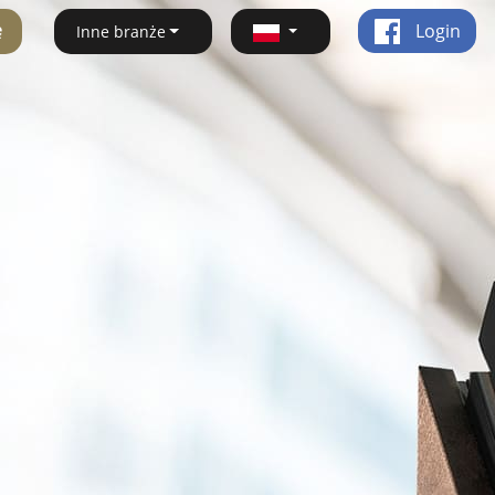
ę
Login
Inne branże