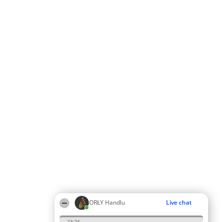
ORŁY Handlu
Live chat
23:26