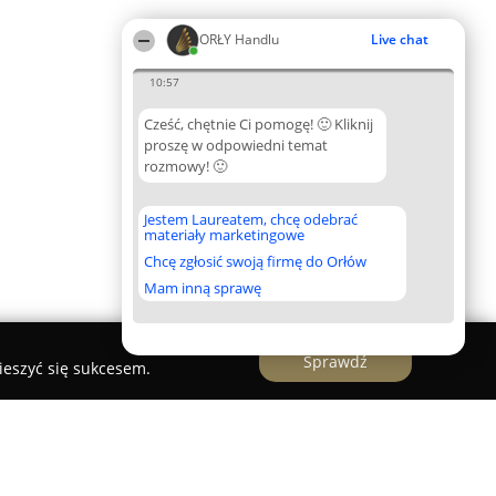
ORŁY Handlu
Live chat
10:57
Cześć, chętnie Ci pomogę! 🙂 Kliknij
proszę w odpowiedni temat
rozmowy! 🙂
Jestem Laureatem, chcę odebrać
materiały marketingowe
Chcę zgłosić swoją firmę do Orłów
Mam inną sprawę
Sprawdź
ieszyć się sukcesem.