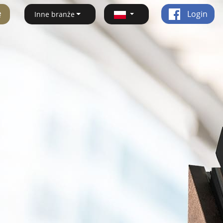
ę
Login
Inne branże