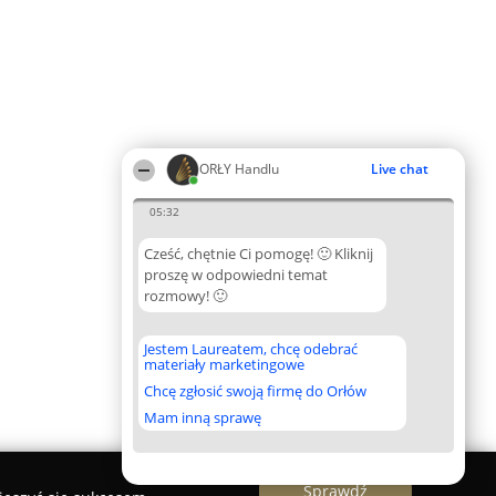
ORŁY Handlu
Live chat
05:32
Cześć, chętnie Ci pomogę! 🙂 Kliknij
proszę w odpowiedni temat
rozmowy! 🙂
Jestem Laureatem, chcę odebrać
materiały marketingowe
Chcę zgłosić swoją firmę do Orłów
Mam inną sprawę
Sprawdź