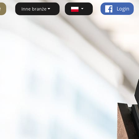
ę
Login
Inne branże