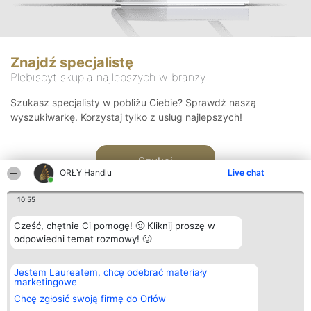
Znajdź specjalistę
Plebiscyt skupia najlepszych w branży
Szukasz specjalisty w pobliżu Ciebie? Sprawdź naszą
wyszukiwarkę. Korzystaj tylko z usług najlepszych!
Szukaj
ORŁY Handlu
Live chat
10:55
Cześć, chętnie Ci pomogę! 🙂 Kliknij proszę w
odpowiedni temat rozmowy! 🙂
Organizator plebiscytu
Plebiscyt
Kontakt
Jestem Laureatem, chcę odebrać materiały
Bright Side Solutions sp. z o.
Laureaci
Kontakt
marketingowe
o. sp. k.
Lista
ul. Ruska 22
wszystkich
Chcę zgłosić swoją firmę do Orłów
Wrocław 50-079
Laureatów