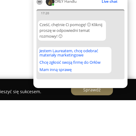
ORŁY Handlu
Live chat
17:20
Cześć, chętnie Ci pomogę! 🙂 Kliknij
proszę w odpowiedni temat
rozmowy! 🙂
Jestem Laureatem, chcę odebrać
materiały marketingowe
Chcę zgłosić swoją firmę do Orłów
Mam inną sprawę
Sprawdź
ieszyć się sukcesem.