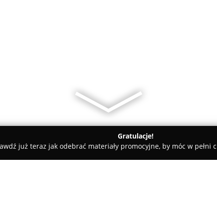
Gratulacje!
awdź już teraz jak odebrać materiały promocyjne, by móc w pełni c
owa
VIP Centrum Odzieży Męskiej