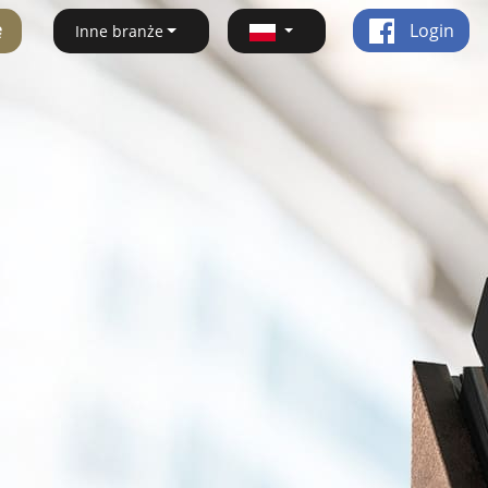
ę
Login
Inne branże