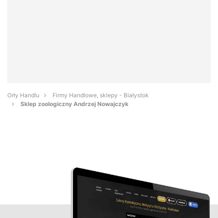
Orły Handlu
Firmy Handlowe, sklepy - Białystok
Sklep zoologiczny Andrzej Nowajczyk