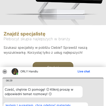
Znajdź specjalistę
Plebiscyt skupia najlepszych w branży
Szukasz specjalisty w pobliżu Ciebie? Sprawdź naszą
wyszukiwarkę. Korzystaj tylko z usług najlepszych!
Szukaj
ORŁY Handlu
Live chat
06:29
Cześć, chętnie Ci pomogę! 🙂 Kliknij proszę w
odpowiedni temat rozmowy! 🙂
Organizator plebiscytu
Plebiscyt
Kontakt
Jestem Laureatem, chcę odebrać materiały
Bright Side Solutions sp. z o.
Laureaci
Kontakt