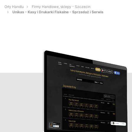
Orły Handlu
Firmy Handlowe, sklepy - Szczecin
Unikas - Kasy i Drukarki Fiskalne - Sprzedaż i Serwis