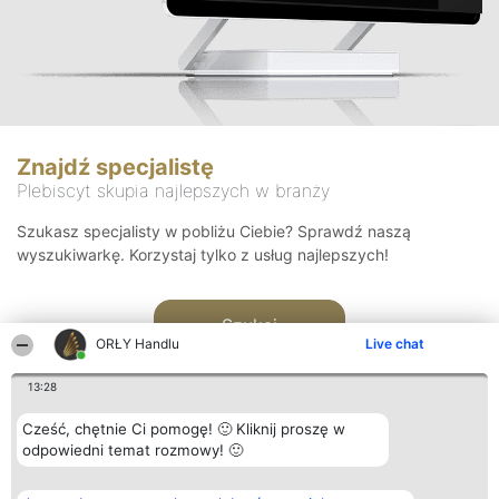
Znajdź specjalistę
Plebiscyt skupia najlepszych w branży
Szukasz specjalisty w pobliżu Ciebie? Sprawdź naszą
wyszukiwarkę. Korzystaj tylko z usług najlepszych!
Szukaj
ORŁY Handlu
Live chat
13:28
Cześć, chętnie Ci pomogę! 🙂 Kliknij proszę w
odpowiedni temat rozmowy! 🙂
Organizator plebiscytu
Plebiscyt
Kontakt