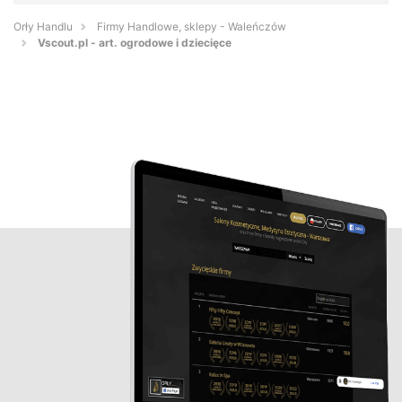
Orły Handlu
Firmy Handlowe, sklepy - Waleńczów
Vscout.pl - art. ogrodowe i dziecięce