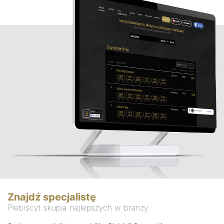
Znajdź specjalistę
Plebiscyt skupia najlepszych w branży