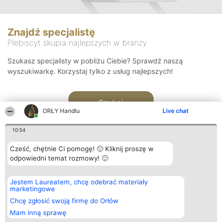
Znajdź specjalistę
Plebiscyt skupia najlepszych w branży
Szukasz specjalisty w pobliżu Ciebie? Sprawdź naszą
wyszukiwarkę. Korzystaj tylko z usług najlepszych!
Szukaj
ORŁY Handlu
Live chat
10:54
Cześć, chętnie Ci pomogę! 🙂 Kliknij proszę w
odpowiedni temat rozmowy! 🙂
Organizator plebiscytu
Plebiscyt
Kontakt
Jestem Laureatem, chcę odebrać materiały
Bright Side Solutions sp. z o.
Laureaci
Kontakt
marketingowe
o. sp. k.
Lista
ul. Ruska 22
wszystkich
Chcę zgłosić swoją firmę do Orłów
Wrocław 50-079
Laureatów
Mam inną sprawę
KRS 0000749100 | Regon
Zasady
381313360 | NIP 8943132676
Regulamin