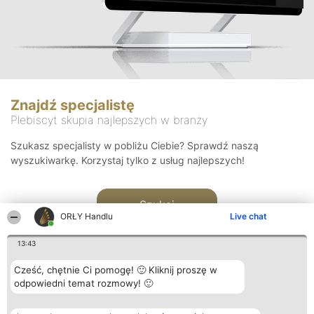
Znajdź specjalistę
Plebiscyt skupia najlepszych w branży
Szukasz specjalisty w pobliżu Ciebie? Sprawdź naszą
wyszukiwarkę. Korzystaj tylko z usług najlepszych!
Szukaj
ORŁY Handlu
Live chat
13:43
Cześć, chętnie Ci pomogę! 🙂 Kliknij proszę w
odpowiedni temat rozmowy! 🙂
Organizator plebiscytu
Plebiscyt
Kontakt