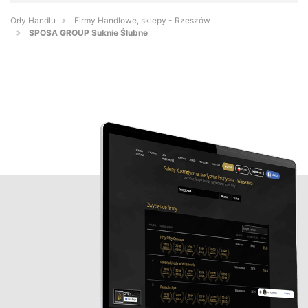
Orły Handlu
Firmy Handlowe, sklepy - Rzeszów
SPOSA GROUP Suknie Ślubne