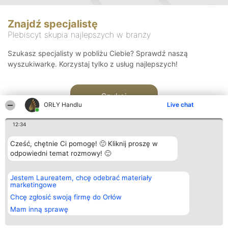
Znajdź specjalistę
Plebiscyt skupia najlepszych w branży
Szukasz specjalisty w pobliżu Ciebie? Sprawdź naszą
wyszukiwarkę. Korzystaj tylko z usług najlepszych!
Szukaj
ORŁY Handlu
Live chat
12:34
Cześć, chętnie Ci pomogę! 🙂 Kliknij proszę w
odpowiedni temat rozmowy! 🙂
Organizator plebiscytu
Plebiscyt
Kontakt
Jestem Laureatem, chcę odebrać materiały
Bright Side Solutions sp. z o.
Laureaci
Kontakt
marketingowe
o. sp. k.
Lista
ul. Ruska 22
wszystkich
Chcę zgłosić swoją firmę do Orłów
Wrocław 50-079
Laureatów
Mam inną sprawę
KRS 0000749100 | Regon
Zasady
381313360 | NIP 8943132676
Regulamin
+48 508 492 400
Polityka