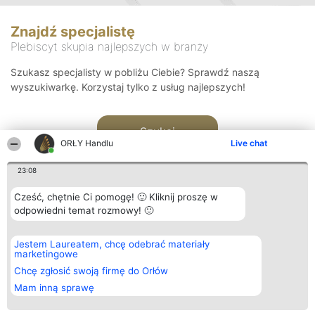
Znajdź specjalistę
Plebiscyt skupia najlepszych w branży
Szukasz specjalisty w pobliżu Ciebie? Sprawdź naszą
wyszukiwarkę. Korzystaj tylko z usług najlepszych!
Szukaj
ORŁY Handlu
Live chat
23:08
Cześć, chętnie Ci pomogę! 🙂 Kliknij proszę w
odpowiedni temat rozmowy! 🙂
Organizator plebiscytu
Plebiscyt
Kontakt
Jestem Laureatem, chcę odebrać materiały
Bright Side Solutions sp. z o.
Laureaci
Kontakt
marketingowe
o. sp. k.
Lista
ul. Ruska 22
wszystkich
Chcę zgłosić swoją firmę do Orłów
Wrocław 50-079
Laureatów
Mam inną sprawę
KRS 0000749100 | Regon
Zasady
381313360 | NIP 8943132676
Regulamin
+48 508 492 400
Polityka