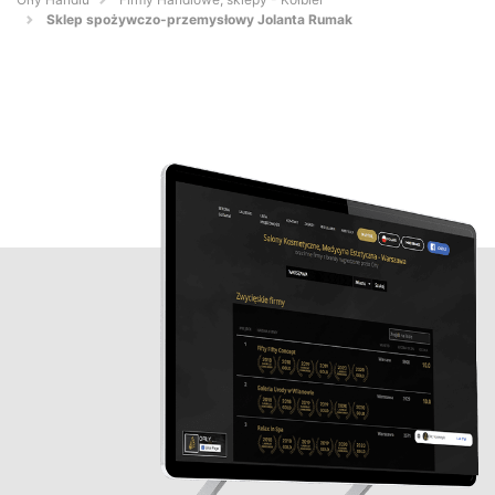
Sklep spożywczo-przemysłowy Jolanta Rumak