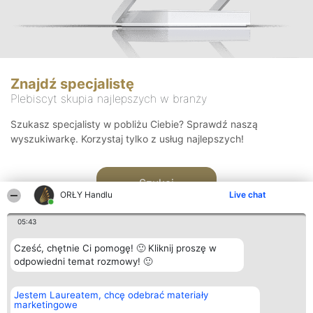
Znajdź specjalistę
Plebiscyt skupia najlepszych w branży
Szukasz specjalisty w pobliżu Ciebie? Sprawdź naszą
wyszukiwarkę. Korzystaj tylko z usług najlepszych!
Szukaj
ORŁY Handlu
Live chat
05:43
Cześć, chętnie Ci pomogę! 🙂 Kliknij proszę w
odpowiedni temat rozmowy! 🙂
Organizator plebiscytu
Plebiscyt
Kontakt
Jestem Laureatem, chcę odebrać materiały
Bright Side Solutions sp. z o.
Laureaci
Kontakt
marketingowe
o. sp. k.
Lista