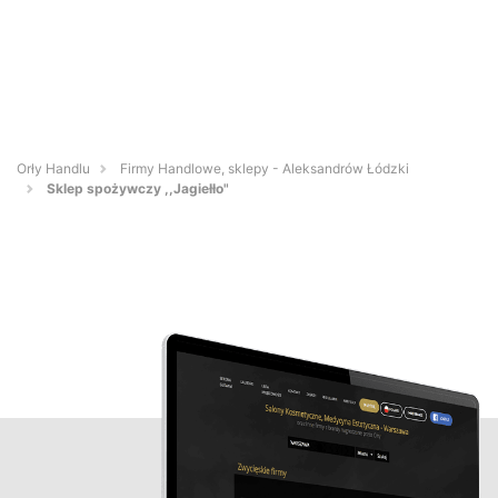
Orły Handlu
Firmy Handlowe, sklepy - Aleksandrów Łódzki
Sklep spożywczy ,,Jagiełło"