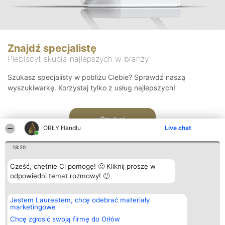
Znajdź specjalistę
Plebiscyt skupia najlepszych w branży
Szukasz specjalisty w pobliżu Ciebie? Sprawdź naszą
wyszukiwarkę. Korzystaj tylko z usług najlepszych!
Szukaj
ORŁY Handlu
Live chat
18:20
Cześć, chętnie Ci pomogę! 🙂 Kliknij proszę w
odpowiedni temat rozmowy! 🙂
Organizator plebiscytu
Plebiscyt
Kontakt
Jestem Laureatem, chcę odebrać materiały
Bright Side Solutions sp. z o.
Laureaci
Kontakt
marketingowe
o. sp. k.
Lista
ul. Ruska 22
wszystkich
Chcę zgłosić swoją firmę do Orłów
Wrocław 50-079
Laureatów