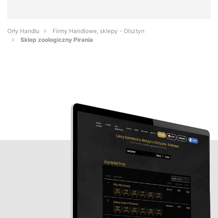
Orły Handlu
Firmy Handlowe, sklepy - Olsztyn
Sklep zoologiczny Pirania