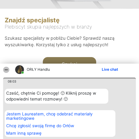
Znajdź specjalistę
Plebiscyt skupia najlepszych w branży
Szukasz specjalisty w pobliżu Ciebie? Sprawdź naszą
wyszukiwarkę. Korzystaj tylko z usług najlepszych!
Szukaj
ORŁY Handlu
Live chat
08:03
Cześć, chętnie Ci pomogę! 🙂 Kliknij proszę w
odpowiedni temat rozmowy! 🙂
Organizator plebiscytu
Plebiscyt
Kontakt
Jestem Laureatem, chcę odebrać materiały
Bright Side Solutions sp. z o.
Laureaci
Kontakt
marketingowe
o. sp. k.
Lista
ul. Ruska 22
wszystkich
Chcę zgłosić swoją firmę do Orłów
Wrocław 50-079
Laureatów
Mam inną sprawę
KRS 0000749100 | Regon
Zasady
381313360 | NIP 8943132676
Regulamin