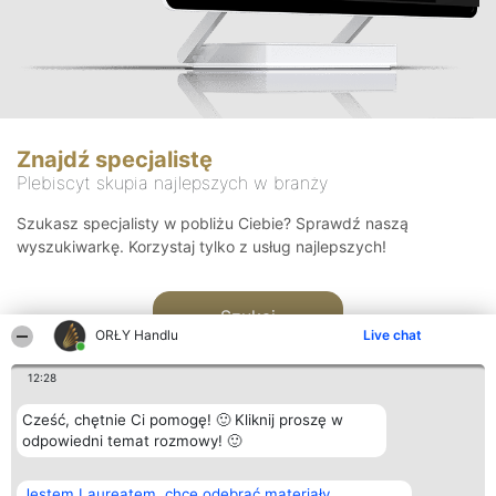
Znajdź specjalistę
Plebiscyt skupia najlepszych w branży
Szukasz specjalisty w pobliżu Ciebie? Sprawdź naszą
wyszukiwarkę. Korzystaj tylko z usług najlepszych!
Szukaj
ORŁY Handlu
Live chat
12:28
Cześć, chętnie Ci pomogę! 🙂 Kliknij proszę w
odpowiedni temat rozmowy! 🙂
Organizator plebiscytu
Plebiscyt
Kontakt
Jestem Laureatem, chcę odebrać materiały
Bright Side Solutions sp. z o.
Laureaci
Kontakt