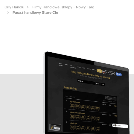
Orły Handlu
Firmy Handlowe, sklepy - Nowy Targ
Pasaż handlowy Stare Cło