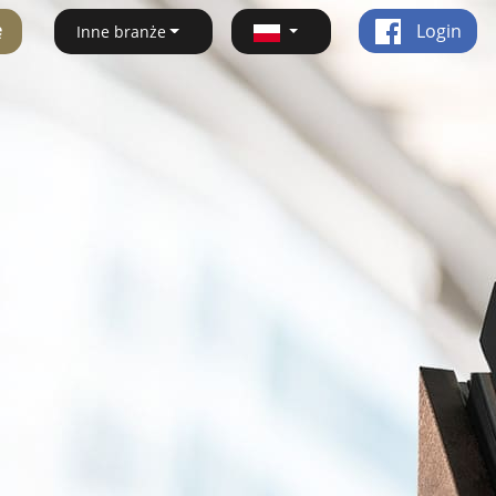
ę
Login
Inne branże