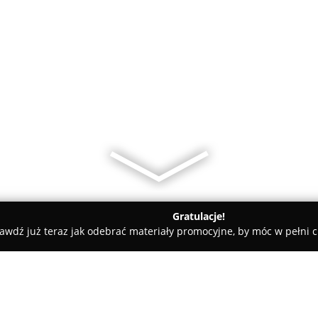
Gratulacje!
awdź już teraz jak odebrać materiały promocyjne, by móc w pełni c
Salon Mody Ślubnej i Wieczorowej. Dekoracje sal weselnych,