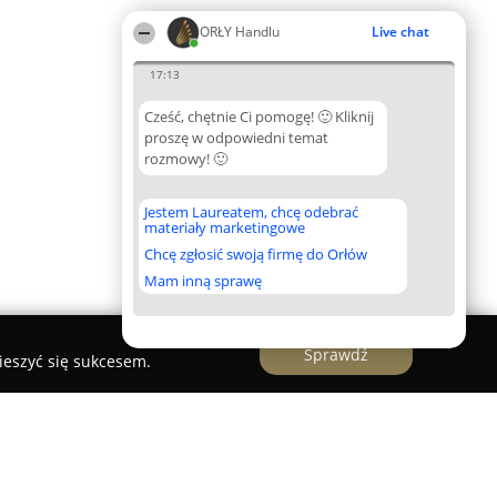
ORŁY Handlu
Live chat
17:13
Cześć, chętnie Ci pomogę! 🙂 Kliknij
proszę w odpowiedni temat
rozmowy! 🙂
Jestem Laureatem, chcę odebrać
materiały marketingowe
Chcę zgłosić swoją firmę do Orłów
Mam inną sprawę
Sprawdź
ieszyć się sukcesem.
 kościołów, samochodów