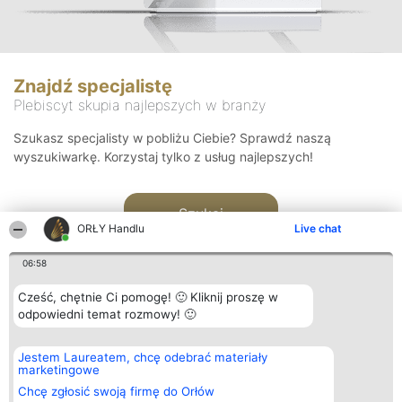
Znajdź specjalistę
Plebiscyt skupia najlepszych w branży
Szukasz specjalisty w pobliżu Ciebie? Sprawdź naszą
wyszukiwarkę. Korzystaj tylko z usług najlepszych!
Szukaj
ORŁY Handlu
Live chat
06:58
Cześć, chętnie Ci pomogę! 🙂 Kliknij proszę w
odpowiedni temat rozmowy! 🙂
Organizator plebiscytu
Plebiscyt
Kontakt
Jestem Laureatem, chcę odebrać materiały
Bright Side Solutions sp. z o.
Laureaci
Kontakt
marketingowe
o. sp. k.
Lista
ul. Ruska 22
wszystkich
Chcę zgłosić swoją firmę do Orłów
Wrocław 50-079
Laureatów