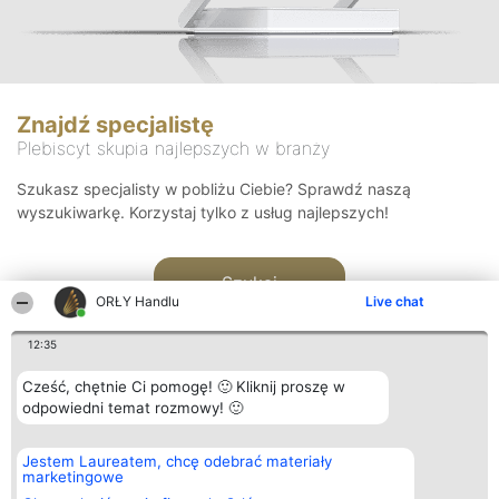
Znajdź specjalistę
Plebiscyt skupia najlepszych w branży
Szukasz specjalisty w pobliżu Ciebie? Sprawdź naszą
wyszukiwarkę. Korzystaj tylko z usług najlepszych!
Szukaj
ORŁY Handlu
Live chat
12:35
Cześć, chętnie Ci pomogę! 🙂 Kliknij proszę w
odpowiedni temat rozmowy! 🙂
Organizator plebiscytu
Plebiscyt
Kontakt
Jestem Laureatem, chcę odebrać materiały
Bright Side Solutions sp. z o.
Laureaci
Kontakt
marketingowe
o. sp. k.
Lista
ul. Ruska 22
wszystkich