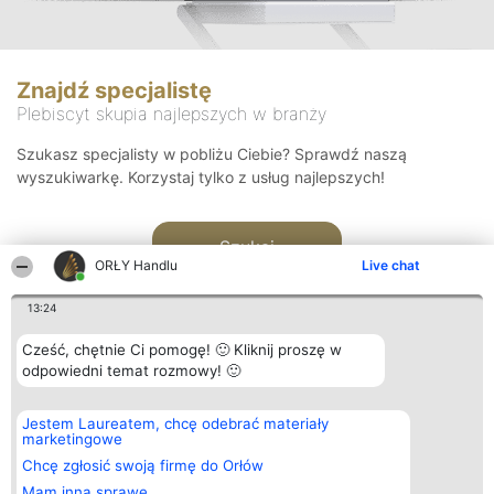
Znajdź specjalistę
Plebiscyt skupia najlepszych w branży
Szukasz specjalisty w pobliżu Ciebie? Sprawdź naszą
wyszukiwarkę. Korzystaj tylko z usług najlepszych!
Szukaj
ORŁY Handlu
Live chat
13:24
Cześć, chętnie Ci pomogę! 🙂 Kliknij proszę w
odpowiedni temat rozmowy! 🙂
Organizator plebiscytu
Plebiscyt
Kontakt
Jestem Laureatem, chcę odebrać materiały
Bright Side Solutions sp. z o.
Laureaci
Kontakt
marketingowe
o. sp. k.
Lista
ul. Ruska 22
wszystkich
Chcę zgłosić swoją firmę do Orłów
Wrocław 50-079
Laureatów
Mam inną sprawę
KRS 0000749100 | Regon
Zasady