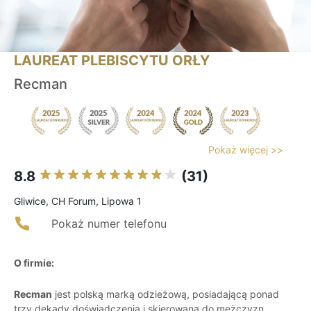
LAUREAT PLEBISCYTU ORŁY
Recman
Pokaż więcej >>
8.8
(31)
Gliwice, CH Forum, Lipowa 1
Pokaż numer telefonu
O firmie:
Recman
jest polską marką odzieżową, posiadającą ponad
trzy dekady doświadczenia i skierowaną do mężczyzn