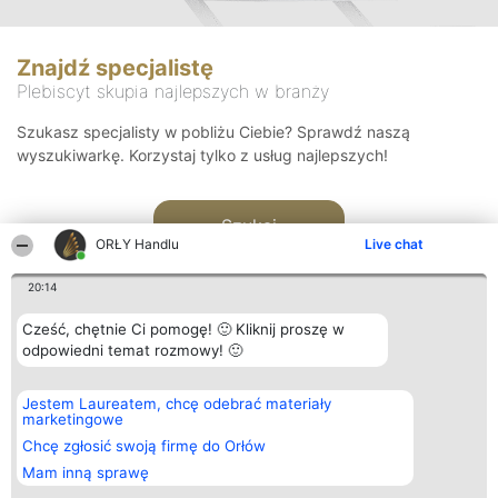
Znajdź specjalistę
Plebiscyt skupia najlepszych w branży
Szukasz specjalisty w pobliżu Ciebie? Sprawdź naszą
wyszukiwarkę. Korzystaj tylko z usług najlepszych!
Szukaj
ORŁY Handlu
Live chat
20:14
Cześć, chętnie Ci pomogę! 🙂 Kliknij proszę w
odpowiedni temat rozmowy! 🙂
Organizator plebiscytu
Plebiscyt
Kontakt
Jestem Laureatem, chcę odebrać materiały
Bright Side Solutions sp. z o.
Laureaci
Kontakt
marketingowe
o. sp. k.
Lista
ul. Ruska 22
wszystkich
Chcę zgłosić swoją firmę do Orłów
Wrocław 50-079
Laureatów
Mam inną sprawę
KRS 0000749100 | Regon
Zasady
381313360 | NIP 8943132676
Regulamin