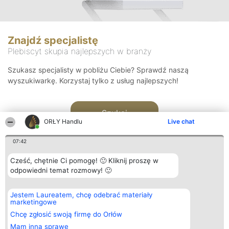
Znajdź specjalistę
Plebiscyt skupia najlepszych w branży
Szukasz specjalisty w pobliżu Ciebie? Sprawdź naszą
wyszukiwarkę. Korzystaj tylko z usług najlepszych!
Szukaj
ORŁY Handlu
Live chat
07:42
Cześć, chętnie Ci pomogę! 🙂 Kliknij proszę w
odpowiedni temat rozmowy! 🙂
Organizator plebiscytu
Plebiscyt
Kontakt
Jestem Laureatem, chcę odebrać materiały
Bright Side Solutions sp. z o.
Laureaci
Kontakt
marketingowe
o. sp. k.
Lista
ul. Ruska 22
wszystkich
Chcę zgłosić swoją firmę do Orłów
Wrocław 50-079
Laureatów
Mam inną sprawę
KRS 0000749100 | Regon
Zasady