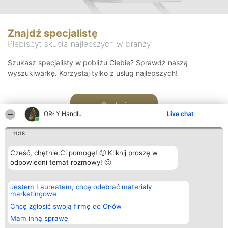
Znajdź specjalistę
Plebiscyt skupia najlepszych w branży
Szukasz specjalisty w pobliżu Ciebie? Sprawdź naszą
wyszukiwarkę. Korzystaj tylko z usług najlepszych!
Szukaj
ORŁY Handlu
Live chat
11:18
Cześć, chętnie Ci pomogę! 🙂 Kliknij proszę w
odpowiedni temat rozmowy! 🙂
Organizator plebiscytu
Plebiscyt
Kontakt
Jestem Laureatem, chcę odebrać materiały
Bright Side Solutions sp. z o.
Laureaci
Kontakt
marketingowe
o. sp. k.
Lista
ul. Ruska 22
wszystkich
Chcę zgłosić swoją firmę do Orłów
Wrocław 50-079
Laureatów
Mam inną sprawę
KRS 0000749100 | Regon
Zasady
381313360 | NIP 8943132676
Regulamin