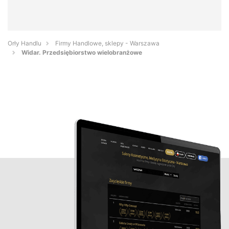
Orły Handlu
Firmy Handlowe, sklepy - Warszawa
Widar. Przedsiębiorstwo wielobranżowe