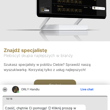
Znajdź specjalistę
Plebiscyt skupia najlepszych w branży
Szukasz specjalisty w pobliżu Ciebie? Sprawdź naszą
wyszukiwarkę. Korzystaj tylko z usług najlepszych!
Szukaj
ORŁY Handlu
Live chat
10:18
Cześć, chętnie Ci pomogę! 🙂 Kliknij proszę w