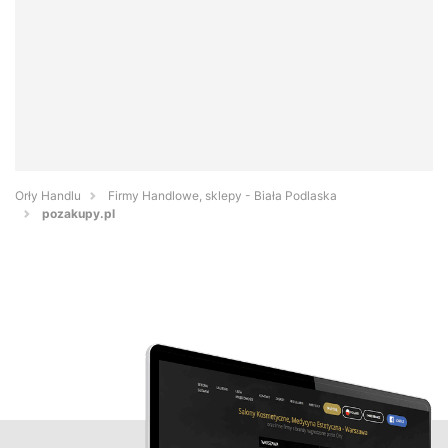
Orły Handlu
Firmy Handlowe, sklepy - Biała Podlaska
pozakupy.pl