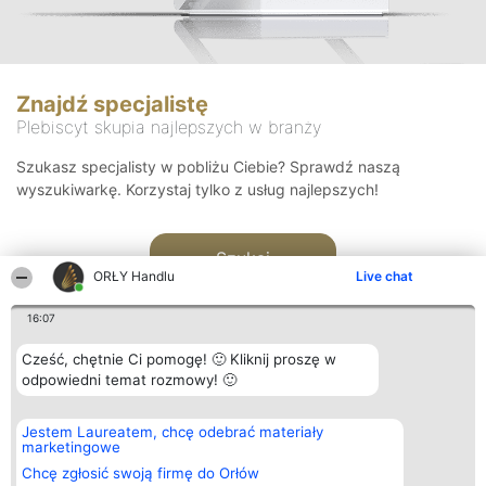
Znajdź specjalistę
Plebiscyt skupia najlepszych w branży
Szukasz specjalisty w pobliżu Ciebie? Sprawdź naszą
wyszukiwarkę. Korzystaj tylko z usług najlepszych!
Szukaj
ORŁY Handlu
Live chat
16:07
Cześć, chętnie Ci pomogę! 🙂 Kliknij proszę w
odpowiedni temat rozmowy! 🙂
Organizator plebiscytu
Plebiscyt
Kontakt
Jestem Laureatem, chcę odebrać materiały
Bright Side Solutions sp. z o.
Laureaci
Kontakt
marketingowe
o. sp. k.
Lista
ul. Ruska 22
wszystkich
Chcę zgłosić swoją firmę do Orłów
Wrocław 50-079
Laureatów