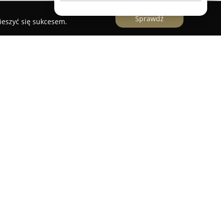
Sprawdź
ieszyć się sukcesem.
rami
w Opolu stanowi lokalne miejsce handlowe,
ientów, konsekwentnie utrzymując silną pozycję
uje się szeroki wybór artykułów pasmanteryjnych i
chstronnym źródłem materiałów dla osób
em oraz innym rękodziełem. Asortyment obejmuje
i, jak również specjalistyczne narzędzia
ki.
ofesjonalna i uprzejma obsługa, zapewniająca
 wyborze produktów adekwatnych do