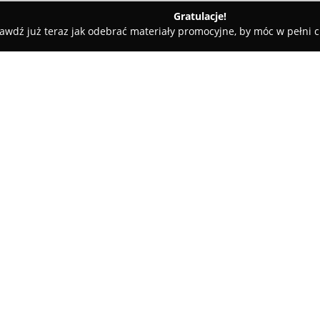
Gratulacje!
awdź już teraz jak odebrać materiały promocyjne, by móc w pełni c
Sklep pasmanteryjny Pod Filarami M J Olech
 J Olech
O firmie:
Sklep pasmanteryjny Pod Fila
które zdobyło uznanie wśród kl
na rynku. W jego ofercie znajd
odzieżowych, co czyni go wsze
zajmujących się szyciem, haft
zarówno tradycyjne nici i guzik
krawieckie i nietuzinkowe dodat
Jednym z atutów sklepu jest pr
fachowe doradztwo i pomoc w