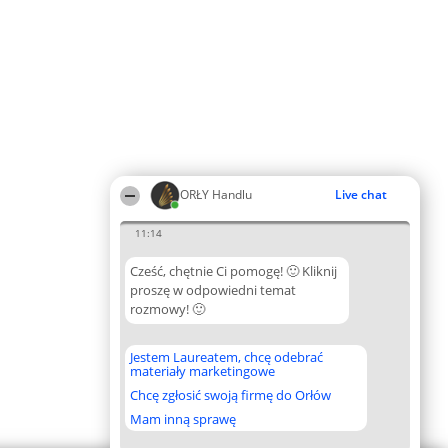
ORŁY Handlu
Live chat
11:14
Cześć, chętnie Ci pomogę! 🙂 Kliknij
proszę w odpowiedni temat
rozmowy! 🙂
Jestem Laureatem, chcę odebrać
materiały marketingowe
Chcę zgłosić swoją firmę do Orłów
Mam inną sprawę