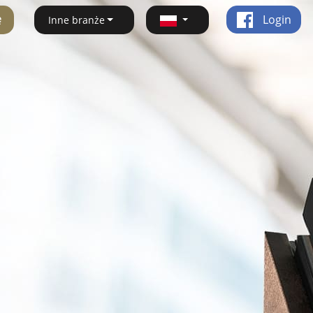
ę
Login
Inne branże