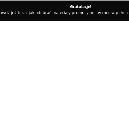
Gratulacje!
awdź już teraz jak odebrać materiały promocyjne, by móc w pełni c
Pneumatyka Automatyka - sklep pneumatyczny i elektryczny
eumatyczny i
O firmie:
Pneumatyka Automatyka
z si
doświadczenie na polskim rynk
firma zajmuje się dostarczan
obejmujących pneumatykę, auto
obsługując klientów z całego kr
Przedsiębiorstwo jest rozpozna
obejmującej komponenty potrz
przemysłu. Klientom zapewnia s
wszechstronne wsparcie techni