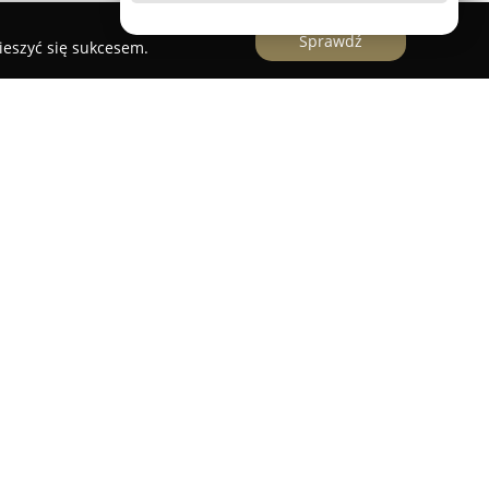
Sprawdź
ieszyć się sukcesem.
edzibą w Olsztynie posiada wieloletnie
u rozwiązań przemysłowych. Już od ponad 25 lat
iem zaawansowanych produktów i systemów
matykę, elektrykę oraz hydraulikę siłową,
aju.
walne dzięki bogatej i wyspecjalizowanej ofercie,
ebne przedstawicielom różnych sektorów
ię nie tylko profesjonalne doradztwo, lecz także
czne, ułatwiające dobór najlepiej dopasowanych