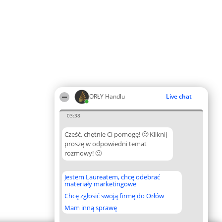
ORŁY Handlu
Live chat
03:38
Cześć, chętnie Ci pomogę! 🙂 Kliknij
proszę w odpowiedni temat
rozmowy! 🙂
Jestem Laureatem, chcę odebrać
materiały marketingowe
Chcę zgłosić swoją firmę do Orłów
Mam inną sprawę