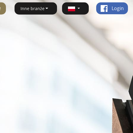
ę
Login
Inne branże