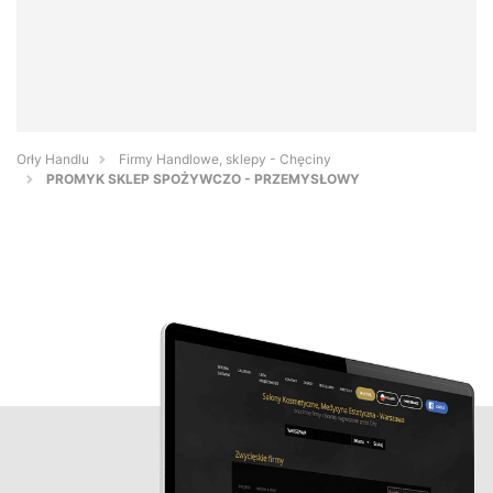
Orły Handlu
Firmy Handlowe, sklepy - Chęciny
PROMYK SKLEP SPOŻYWCZO - PRZEMYSŁOWY