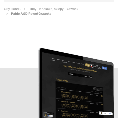
Orły Handlu
Firmy Handlowe, sklepy - Otwock
Pablo AGD Paweł Grzanka