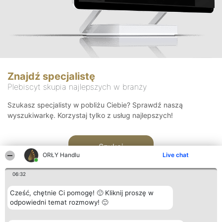
Znajdź specjalistę
Plebiscyt skupia najlepszych w branży
Szukasz specjalisty w pobliżu Ciebie? Sprawdź naszą
wyszukiwarkę. Korzystaj tylko z usług najlepszych!
Szukaj
ORŁY Handlu
Live chat
06:32
Cześć, chętnie Ci pomogę! 🙂 Kliknij proszę w
odpowiedni temat rozmowy! 🙂
Organizator plebiscytu
Plebiscyt
Kontakt