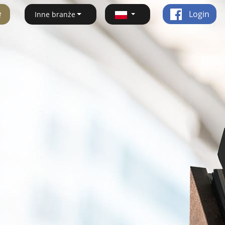
ę
Login
Inne branże