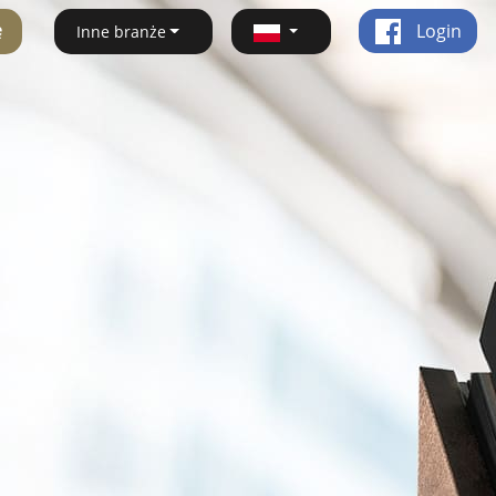
ę
Login
Inne branże