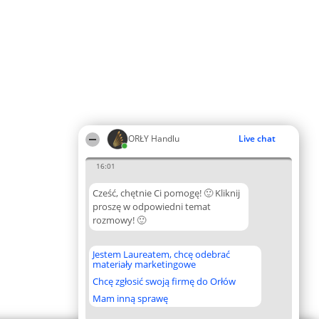
ORŁY Handlu
Live chat
16:01
Cześć, chętnie Ci pomogę! 🙂 Kliknij
proszę w odpowiedni temat
rozmowy! 🙂
Jestem Laureatem, chcę odebrać
materiały marketingowe
Chcę zgłosić swoją firmę do Orłów
Mam inną sprawę