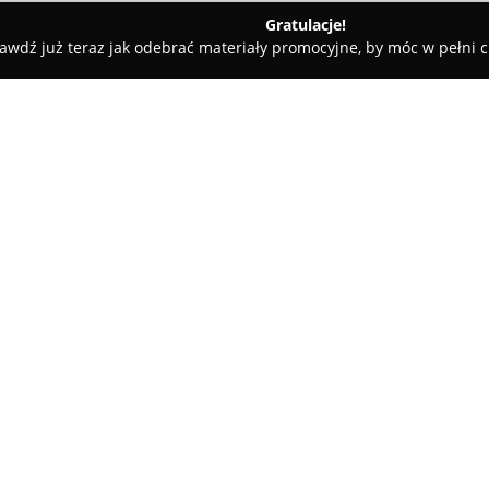
Gratulacje!
awdź już teraz jak odebrać materiały promocyjne, by móc w pełni c
Dom & Ogród Kozy
O firmie:
Dom & Ogród Kozy
to znaczący
Szkolnej 12 w Kozach, zapewni
zarówno dla hobbystów, jak i p
kompleksowe wyposażenie do za
Pokaż więcej >>
zielonych, w tym ogrodów przy
zewnętrznych.
Oferta handlowa obejmuje lic
sypkich, przez granulowane, po
roślin, wspierające właściwy r