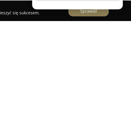
Sprawdź
ieszyć się sukcesem.
 punkt handlowy zlokalizowany przy ulicy
ający szeroki wybór artykułów ogrodniczych
rofesjonalistów z regionu. Obiekt umożliwia
kładania i pielęgnacji rozmaitych terenów
domowych oraz większych przestrzeni
zne nawozy ogrodnicze w różnych formach – od
 płynne – oraz profesjonalne środki ochrony
ozwój upraw. Klienci mogą również skorzystać z