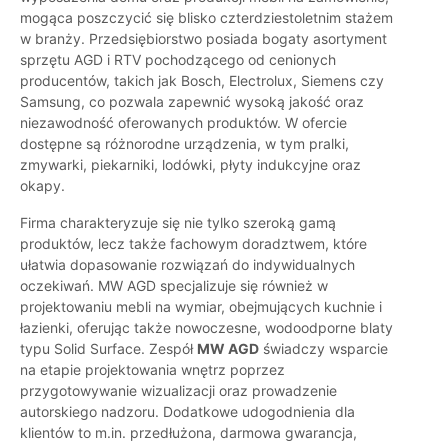
mogąca poszczycić się blisko czterdziestoletnim stażem
w branży. Przedsiębiorstwo posiada bogaty asortyment
sprzętu AGD i RTV pochodzącego od cenionych
producentów, takich jak Bosch, Electrolux, Siemens czy
Samsung, co pozwala zapewnić wysoką jakość oraz
niezawodność oferowanych produktów. W ofercie
dostępne są różnorodne urządzenia, w tym pralki,
zmywarki, piekarniki, lodówki, płyty indukcyjne oraz
okapy.
Firma charakteryzuje się nie tylko szeroką gamą
produktów, lecz także fachowym doradztwem, które
ułatwia dopasowanie rozwiązań do indywidualnych
oczekiwań. MW AGD specjalizuje się również w
projektowaniu mebli na wymiar, obejmujących kuchnie i
łazienki, oferując także nowoczesne, wodoodporne blaty
typu Solid Surface. Zespół
MW AGD
świadczy wsparcie
na etapie projektowania wnętrz poprzez
przygotowywanie wizualizacji oraz prowadzenie
autorskiego nadzoru. Dodatkowe udogodnienia dla
klientów to m.in. przedłużona, darmowa gwarancja,