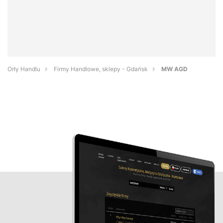
Orły Handlu
Firmy Handlowe, sklepy - Gdańsk
MW AGD