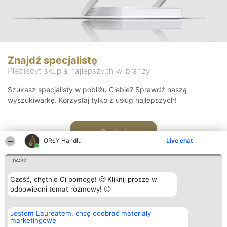
Znajdź specjalistę
Plebiscyt skupia najlepszych w branży
Szukasz specjalisty w pobliżu Ciebie? Sprawdź naszą
wyszukiwarkę. Korzystaj tylko z usług najlepszych!
Szukaj
ORŁY Handlu
Live chat
04:32
Cześć, chętnie Ci pomogę! 🙂 Kliknij proszę w
odpowiedni temat rozmowy! 🙂
Organizator plebiscytu
Plebiscyt
Kontakt
Jestem Laureatem, chcę odebrać materiały
Bright Side Solutions sp. z o.
Laureaci
Kontakt
marketingowe
o. sp. k.
Lista