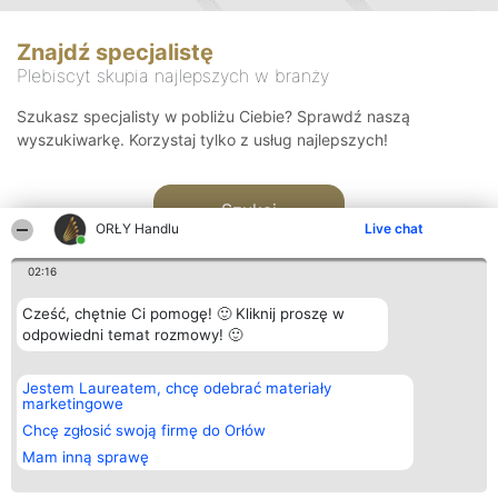
Znajdź specjalistę
Plebiscyt skupia najlepszych w branży
Szukasz specjalisty w pobliżu Ciebie? Sprawdź naszą
wyszukiwarkę. Korzystaj tylko z usług najlepszych!
Szukaj
ORŁY Handlu
Live chat
02:16
Cześć, chętnie Ci pomogę! 🙂 Kliknij proszę w
odpowiedni temat rozmowy! 🙂
Organizator plebiscytu
Plebiscyt
Kontakt
Jestem Laureatem, chcę odebrać materiały
Bright Side Solutions sp. z o.
Laureaci
Kontakt
marketingowe
o. sp. k.
Lista
ul. Ruska 22
wszystkich
Chcę zgłosić swoją firmę do Orłów
Wrocław 50-079
Laureatów
Mam inną sprawę
KRS 0000749100 | Regon
Zasady
381313360 | NIP 8943132676
Regulamin
+48 508 492 400
Polityka