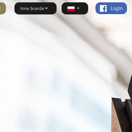
ę
Login
Inne branże