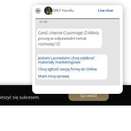
ORŁY Handlu
Live chat
01:48
Cześć, chętnie Ci pomogę! 🙂 Kliknij
proszę w odpowiedni temat
rozmowy! 🙂
Jestem Laureatem, chcę odebrać
materiały marketingowe
Chcę zgłosić swoją firmę do Orłów
Mam inną sprawę
Sprawdź
ieszyć się sukcesem.