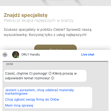
Znajdź specjalistę
Plebiscyt skupia najlepszych w branży
Szukasz specjalisty w pobliżu Ciebie? Sprawdź naszą
wyszukiwarkę. Korzystaj tylko z usług najlepszych!
Szukaj
ORŁY Handlu
Live chat
22:50
Cześć, chętnie Ci pomogę! 🙂 Kliknij proszę w
odpowiedni temat rozmowy! 🙂
Organizator plebiscytu
Plebiscyt
Kontakt
Jestem Laureatem, chcę odebrać materiały
Bright Side Solutions sp. z o.
Laureaci
Kontakt
marketingowe
o. sp. k.
Lista
ul. Ruska 22
wszystkich
Chcę zgłosić swoją firmę do Orłów
Wrocław 50-079
Laureatów
Mam inną sprawę
KRS 0000749100 | Regon
Zasady
381313360 | NIP 8943132676
Regulamin